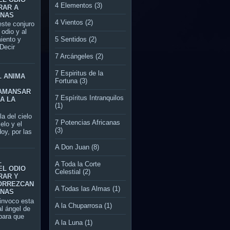
4 Elementos
(3)
RAR A
ONAS
4 Vientos
(2)
te conjuro
l odio y al
5 Sentidos
(2)
miento y
Decir
7 Arcángeles
(2)
7 Espiritus de la
L ANIMA
Fortuna
(3)
AMANSAR
7 Espíritus Intranquilos
A LA
(1)
del cielo
7 Potencias Africanas
ielo y el
(3)
oy, por las
A Don Juan
(8)
L
A Toda la Corte
EL ODIO
Celestial
(2)
RAR Y
ORREZCAN
A Todas las Almas
(1)
ONAS
nvoco esta
A la Chuparrosa
(1)
al ángel de
ara que
A la Luna
(1)