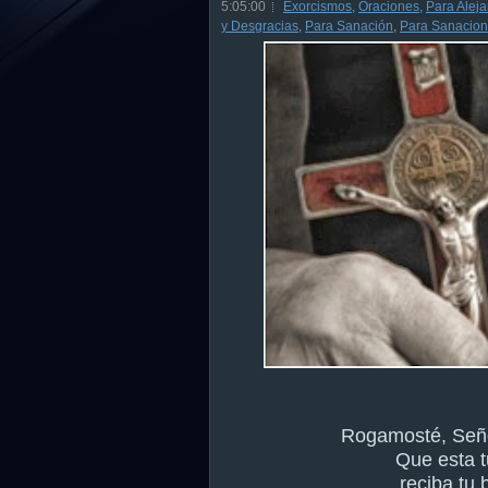
5:05:00
Exorcismos
,
Oraciones
,
Para Aleja
y Desgracias
,
Para Sanación
,
Para Sanacion
Rogamosté, Seño
Que esta t
reciba tu 