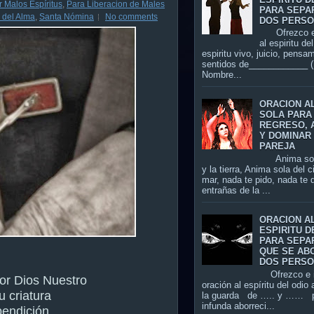
r Malos Espíritus
,
Para Liberacion de Males
PARA SEPA
 del Alma
,
Santa Nómina
No comments
DOS PERS
Ofrezco es
al espiritu de
espiritu vivo, juicio, pensa
sentidos de____________ (
Nombre...
ORACION A
SOLA PARA
REGRESO, 
Y DOMINAR 
PAREJA
Anima sola 
y la tierra, Anima sola del c
mar, nada te pido, nada te d
entrañas de la ...
ORACION A
ESPIRITU D
PARA SEPA
QUE SE AB
DOS PERS
Ofrezco e i
r Dios Nuestro
oración al espíritu del odio 
u criatura
la guarda de ….. y …… p
infunda aborreci...
bendición