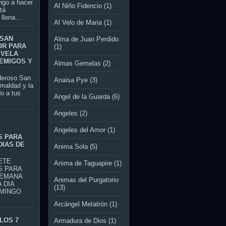
ngo a hacer
Al Niño Fidencio
(1)
tá
llena...
Al Velo de Maria
(1)
 SAN
Alma de Juan Perdido
OR PARA
(1)
 VELA
EMIGOS Y
Almas Gemelas
(2)
roso San
Anaisa Pye
(3)
 maldad y la
o a tus
Angel de la Guarda
(6)
Angeles
(2)
S
Angeles del Amor
(1)
S PARA
DIAS DE
Anima Sola
(5)
TE
Anima de Taguapire
(1)
S PARA
SEMANA
Animas del Purgatorio
 DIA
(13)
MINGO
Arcángel Metatrón
(1)
LOS 7
Armadura de Dios
(1)