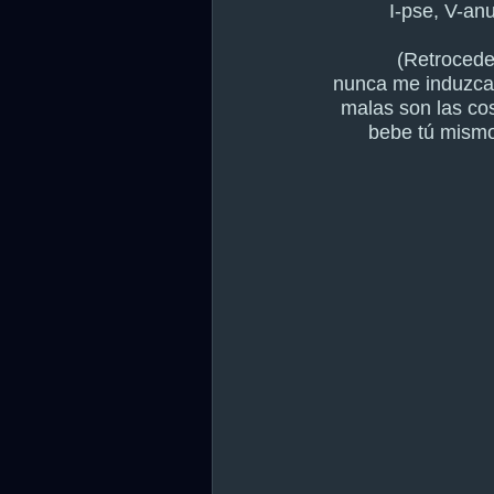
I-pse, V-an
(Retrocede
nunca me induzca
malas son las co
bebe tú mismo