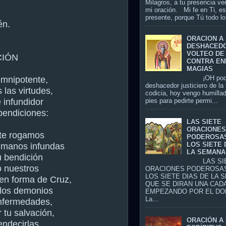
Milagros, a tu presencia ve
mi oración. Mi fe en Ti, es
presente, porque Tú todo lo 
n.
ORACION A
DESHACED
VOLTEO DE
IÓN
CONTRA EN
MAGIAS
¡OH pode
mnipotente,
deshacedor justiciero de la
 las virtudes,
codicia, hoy vengo humillad
 infundidor
pies para pedirte permi...
bendiciones:
LAS SIETE
ORACIONE
 te rogamos
PODEROSA
LOS SIETE 
 manos infundas
LA SEMANA
u bendición
LAS SIE
o nuestros
ORACIONES PODEROSA
LOS SIETE DIAS DE LA 
 en forma de Cruz,
QUE SE DIRAN UNA CADA
 los demonios
EMPEZANDO POR EL DO
La...
enfermedades,
 tu salvación,
ORACIÓN A 
endecirlas,