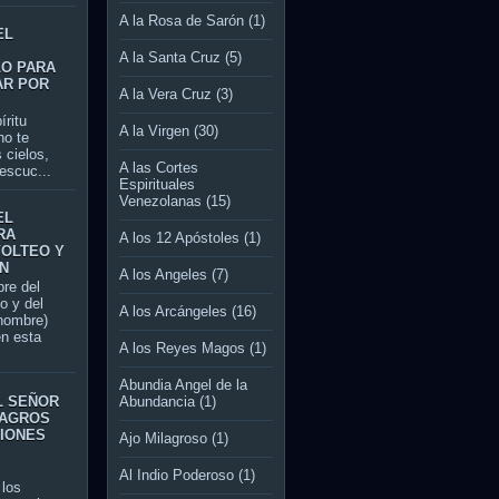
A la Rosa de Sarón
(1)
EL
A la Santa Cruz
(5)
LO PARA
AR POR
A la Vera Cruz
(3)
itu
A la Virgen
(30)
no te
 cielos,
A las Cortes
escuc...
Espirituales
Venezolanas
(15)
EL
RA
A los 12 Apóstoles
(1)
VOLTEO Y
N
A los Angeles
(7)
re del
jo y del
A los Arcángeles
(16)
 nombre)
en esta
A los Reyes Magos
(1)
Abundia Angel de la
L SEÑOR
Abundancia
(1)
LAGROS
CIONES
Ajo Milagroso
(1)
Al Indio Poderoso
(1)
los