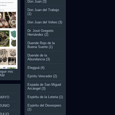
Don Juan
(3)
Don Juan del Trabajo
(1)
Don Juan del Volteo
(3)
Dr. José Gregorio
Hernández
(2)
Duende Rojo de la
Buena Suerte
(1)
Duende de la
Abundancia
(3)
Elegguá
(4)
eguir mis
RAM
Epíritu Vencedor
(2)
Espada de San Miguel
Arcángel
(3)
Espiritu de la Loteria
(1)
 MAYO
Espiritu del Desespero
JUNIO
(1)
JULIO