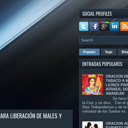
SOCIAL PROFILES
Popular
Tags
Blo
ENTRADAS POPULARES
ORACION D
TABACO A 
LIONZA PA
ATRAER, D
AMANSAR
Se hace la
la Cruz y se dice: Con el 
Dios Todopoderoso y de la
voluntad de los Santos es..
ARA LIBERACIÓN DE MALES Y
ORACION A
ESPIRITU D