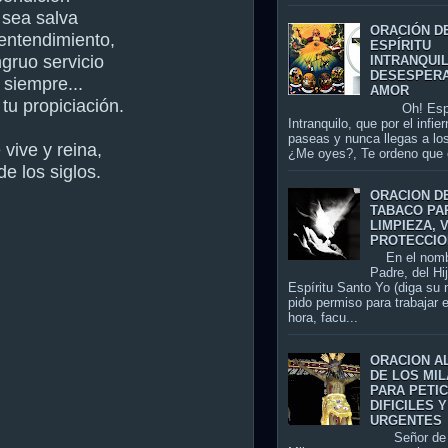
 sea salva
ORACIÓN D
entendimiento,
ESPÍRITU
ngruo servicio
INTRANQUI
DESESPER
 siempre...
AMOR
 tu propiciación.
Oh! Espír
Intranquilo, que por el infier
paseas y nunca llegas a los
 vive y reina,
¿Me oyes?, Te ordeno que 
de los siglos.
ORACION D
TABACO PA
LIMPIEZA, 
PROTECCIO
En el nomb
Padre, del Hi
Espíritu Santo Yo (diga su
pido permiso para trabajar 
hora, facu...
ORACION A
DE LOS MI
PARA PETI
DIFICILES Y
URGENTES
Señor de 