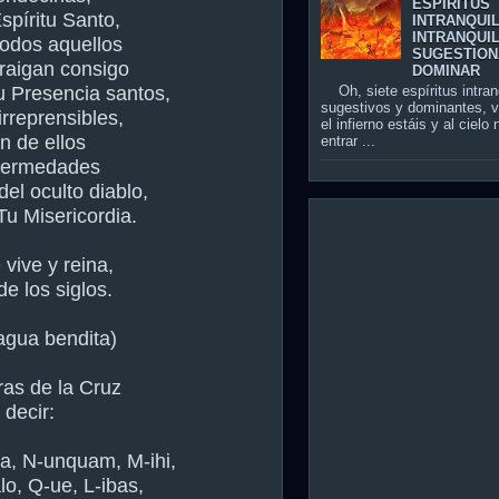
ESPÍRITUS
Espíritu Santo,
INTRANQUI
INTRANQUIL
odos aquellos
SUGESTION
traigan consigo
DOMINAR
Oh, siete espíritus intran
 Presencia santos,
sugestivos y dominantes, 
rreprensibles,
el infierno estáis y al cielo
n de ellos
entrar ...
nfermedades
el oculto diablo,
 Tu Misericordia.
 vive y reina,
de los siglos.
agua bendita)
ras de la Cruz
 decir:
na, N-unquam, M-ihi,
lo, Q-ue, L-ibas,