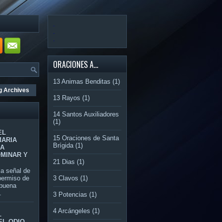
.
.
.
ORACIONES A...
13 Animas Benditas
(1)
g Archives
13 Rayos
(1)
14 Santos Auxiliadores
(1)
EL
15 Oraciones de Santa
MARIA
Brígida
(1)
RA
OMINAR Y
21 Dias
(1)
 señal de
3 Clavos
(1)
permiso de
 buena
.
3 Potencias
(1)
4 Arcángeles
(1)
L
EL ODIO