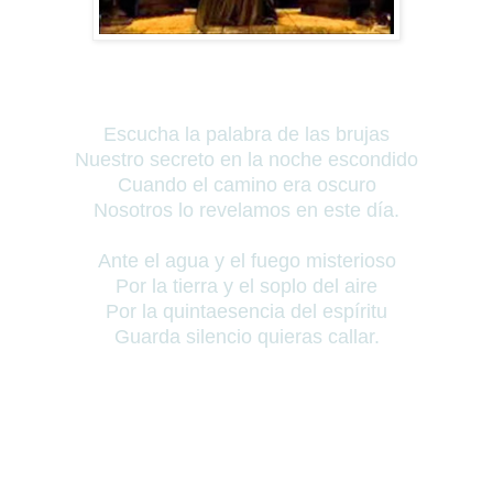
Escucha la palabra de las brujas
Nuestro secreto en la noche escondido
Cuando el camino era oscuro
Nosotros lo revelamos en este día.
Ante el agua y el fuego misterioso
Por la tierra y el soplo del aire
Por la quintaesencia del espíritu
Guarda silencio quieras callar.