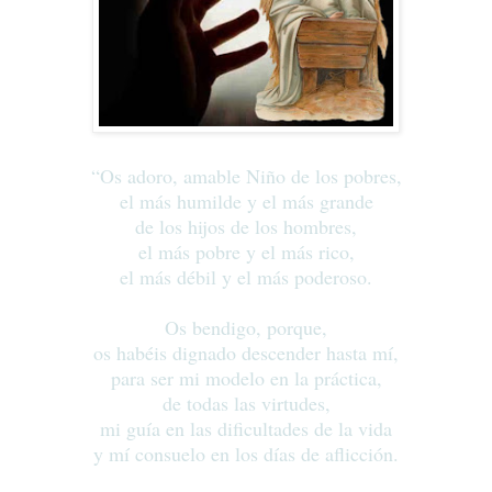
“Os adoro, amable Niño de los pobres,
el más humilde y el más grande
de los hijos de los hombres,
el más pobre y el más rico,
el más débil y el más poderoso.
Os bendigo, porque,
os habéis dignado descender hasta mí,
para ser mi modelo en la práctica,
de todas las virtudes,
mi guía en las dificultades de la vida
y mí consuelo en los días de aflicción.