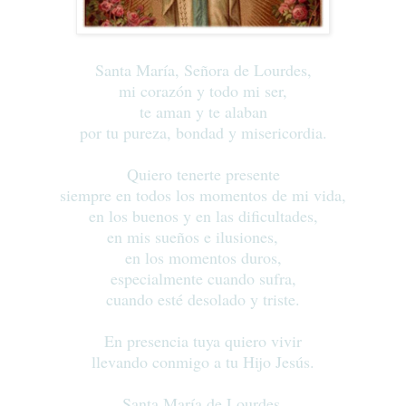
Santa María, Señora de Lourdes,
mi corazón y todo mi ser,
te aman y te alaban
por tu pureza, bondad y misericordia.
Quiero tenerte presente
siempre en todos los momentos de mi vida,
en los buenos y en las dificultades,
en mis sueños e ilusiones,
en los momentos duros,
especialmente cuando sufra,
cuando esté desolado y triste.
En presencia tuya quiero vivir
llevando conmigo a tu Hijo Jesús.
Santa María de Lourdes,