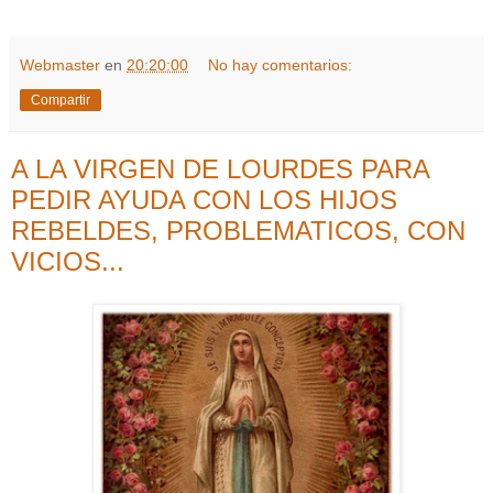
Webmaster
en
20:20:00
No hay comentarios:
Compartir
A LA VIRGEN DE LOURDES PARA
PEDIR AYUDA CON LOS HIJOS
REBELDES, PROBLEMATICOS, CON
VICIOS...