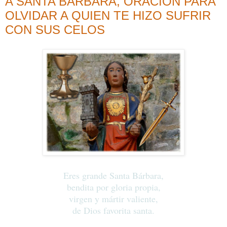
A SANTA BARBARA, ORACIÓN PARA
OLVIDAR A QUIEN TE HIZO SUFRIR
CON SUS CELOS
Eres grande Santa Bárbara,
bendita por gloria propia,
virgen y mártir valiente,
de Dios favorita santa.