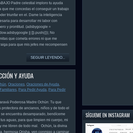
BAJO Padre celestial imploro tu ayuda
a que me concedas el conseguir un trabajo
der triunfar en el. Dame la inteligencia
esaria para desarrollar mi labor con
ero y prontitud. (adsbygoogle =
dow.adsbygoogle || []).push({}); No
mitas que cometa errores ni que me
traiga para que mis jefes me recompensen
SEGUIR LEYENDO...
CCIÓN Y AYUDA
hún
,
Oraciones
,
Oraciones de Ayuda
,
Familiares
,
Para Pedir Ayuda
,
Para Pedir
avá Poderosa Madre Ochún: Tu que
s protectora de ancianos, niños y de todo el
SÍGUEME EN INSTAGRAM
 se encuentra desamparado, bendíceme
 tus aguas, para que limpien mi cuerpo, mi
 y me libren de todo mal. Ochún, la divina
na, hermosa Orisha, ven conmigo a caminar