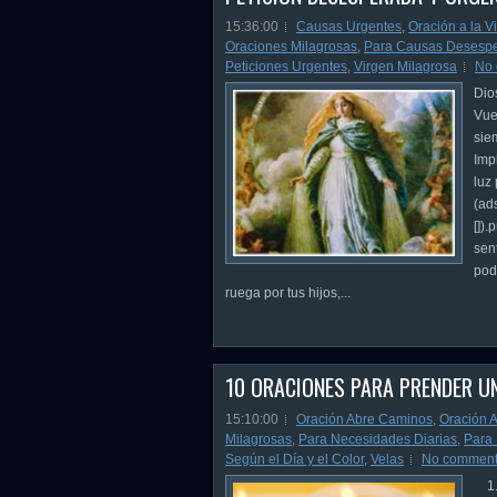
15:36:00
Causas Urgentes
,
Oración a la V
Oraciones Milagrosas
,
Para Causas Desesp
Peticiones Urgentes
,
Virgen Milagrosa
No
Dio
Vue
sie
Impl
luz
(ad
[])
sen
pod
ruega por tus hijos,...
10 ORACIONES PARA PRENDER U
15:10:00
Oración Abre Caminos
,
Oración 
Milagrosas
,
Para Necesidades Diarias
,
Para
Según el Día y el Color
,
Velas
No commen
1.