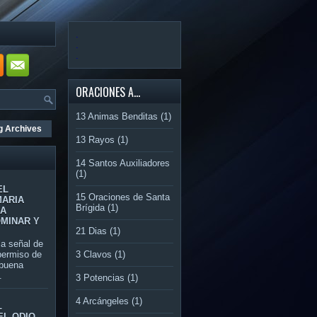
.
.
.
ORACIONES A...
13 Animas Benditas
(1)
g Archives
13 Rayos
(1)
14 Santos Auxiliadores
(1)
EL
15 Oraciones de Santa
MARIA
Brígida
(1)
RA
OMINAR Y
21 Dias
(1)
 señal de
3 Clavos
(1)
permiso de
 buena
.
3 Potencias
(1)
4 Arcángeles
(1)
L
EL ODIO