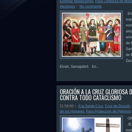
Eliminar Maldiciones
,
Para Limpieza de Malo
Hechizos
No comments
En 
man
nom
ale
win
de 
Sam
de 
Zac
Elvah, Sanagabril. En...
ORACIÓN A LA CRUZ GLORIOSA 
CONTRA TODO CATACLISMO
11:58:00
A la Santa Cruz
,
Cruz de Dozulé
,
de los Hogares
,
Para Proteccion de Peligros
OR
JES
ins