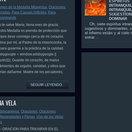
ESPÍRITUS
INTRANQUI
irgen de la Medalla Milagrosa
,
Oraciones
,
INTRANQUIL
eradas
,
Para Causas Difíciles
,
Para
SUGESTION
 comments
DOMINAR
Oh, siete espíritus intran
s te salve María, llena eres de gracia.
sugestivos y dominantes, 
stra Medalla es prenda de protección que
el infierno estáis y al cielo
mpre llevo conmigo cerca de mi corazón.
entrar ...
ora por mí, al Padre de la misericordia, la
 para guiarme a la práctica de la caridad.
sbygoogle = window.adsbygoogle ||
.push({}); Guarde mi corazón, de malos
timientos de orgullo, vanidad, y otros que
rían dañarme. Madre de los pecadores,
SEGUIR LEYENDO...
NA VELA
Abrecaminos
,
Oraciones
,
Oraciones
 Necesidades y Penas
,
Uso de las Velas
ts
- ORACION PARA TRIUNFAR EN EL