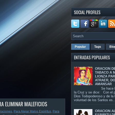
SOCIAL PROFILES
Popular
Tags
Blo
ENTRADAS POPULARES
ORACION D
TABACO A 
LIONZA PA
ATRAER, D
AMANSAR
Se hace la
la Cruz y se dice: Con el 
Dios Todopoderoso y de la
voluntad de los Santos es..
RA ELIMINAR MALEFICIOS
ORACION A
raciones
,
Para Alejar Malos Espíritus
,
Para
ESPIRITU D