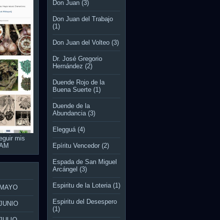
Don Juan
(3)
Don Juan del Trabajo
(1)
Don Juan del Volteo
(3)
Dr. José Gregorio
Hernández
(2)
Duende Rojo de la
Buena Suerte
(1)
Duende de la
Abundancia
(3)
Elegguá
(4)
eguir mis
RAM
Epíritu Vencedor
(2)
Espada de San Miguel
Arcángel
(3)
Espiritu de la Loteria
(1)
 MAYO
Espiritu del Desespero
JUNIO
(1)
JULIO