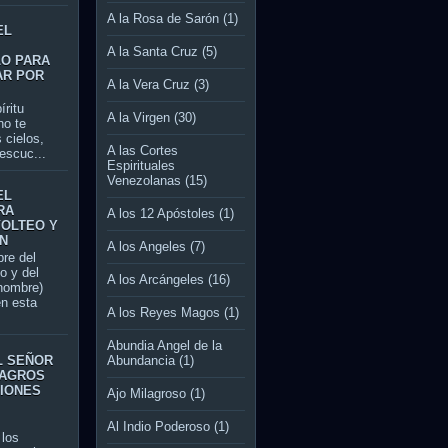
A la Rosa de Sarón
(1)
EL
A la Santa Cruz
(5)
LO PARA
AR POR
A la Vera Cruz
(3)
itu
A la Virgen
(30)
no te
 cielos,
A las Cortes
escuc...
Espirituales
Venezolanas
(15)
EL
RA
A los 12 Apóstoles
(1)
VOLTEO Y
N
A los Angeles
(7)
re del
jo y del
A los Arcángeles
(16)
 nombre)
en esta
A los Reyes Magos
(1)
Abundia Angel de la
L SEÑOR
Abundancia
(1)
LAGROS
CIONES
Ajo Milagroso
(1)
Al Indio Poderoso
(1)
los