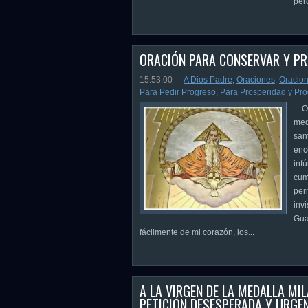
per
ORACIÓN PARA CONSERVAR Y PR
15:53:00
A Dios Padre
,
Oraciones
,
Oracion
Para Pedir Progreso
,
Para Prosperidad y Pr
Oh 
med
san
enc
inf
cum
perm
inv
Gua
fácilmente de mi corazón, los...
A LA VIRGEN DE LA MEDALLA MI
PETICIÓN DESESPERADA Y URGE