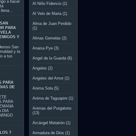
ngo a hacer
Al Niño Fidencio
(1)
tá
llena...
Al Velo de Maria
(1)
 SAN
Alma de Juan Perdido
OR PARA
(1)
 VELA
EMIGOS Y
Almas Gemelas
(2)
roso San
Anaisa Pye
(3)
 maldad y la
o a tus
Angel de la Guarda
(6)
Angeles
(2)
S
Angeles del Amor
(1)
S PARA
DIAS DE
Anima Sola
(5)
TE
Anima de Taguapire
(1)
S PARA
SEMANA
Animas del Purgatorio
 DIA
(13)
MINGO
Arcángel Metatrón
(1)
LOS 7
Armadura de Dios
(1)