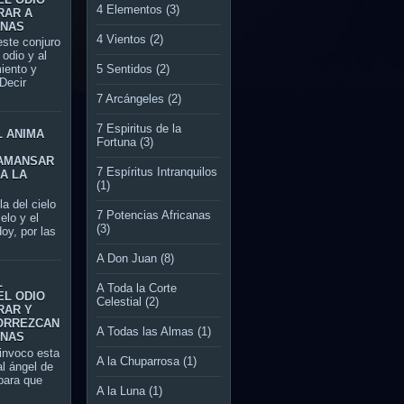
4 Elementos
(3)
RAR A
ONAS
4 Vientos
(2)
te conjuro
l odio y al
5 Sentidos
(2)
miento y
Decir
7 Arcángeles
(2)
7 Espiritus de la
L ANIMA
Fortuna
(3)
AMANSAR
7 Espíritus Intranquilos
A LA
(1)
del cielo
7 Potencias Africanas
ielo y el
(3)
oy, por las
A Don Juan
(8)
L
A Toda la Corte
EL ODIO
Celestial
(2)
RAR Y
ORREZCAN
A Todas las Almas
(1)
ONAS
nvoco esta
A la Chuparrosa
(1)
al ángel de
ara que
A la Luna
(1)