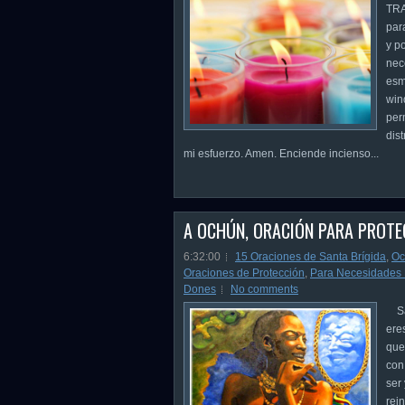
TRA
par
y po
nec
esm
win
per
dis
mi esfuerzo. Amen. Enciende incienso...
A OCHÚN, ORACIÓN PARA PROTE
6:32:00
15 Oraciones de Santa Brígida
,
Oc
Oraciones de Protección
,
Para Necesidades 
Dones
No comments
Sar
ere
que
con
ser
rei