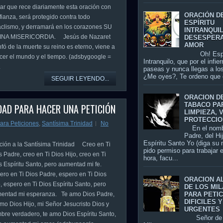
ar que rece diariamente esta oración con
ORACIÓN D
fianza, será protegido contra todo
ESPÍRITU
aclismo, y derramará en los corazones SU
INTRANQUI
INA MISERICORDIA. Jesús de Nazaret
DESESPER
AMOR
nfó de la muerte su reino es eterno, viene a
Oh! Espír
cer el mundo y el tiempo. (adsbygoogle =
Intranquilo, que por el infier
.
paseas y nunca llegas a los
¿Me oyes?, Te ordeno que 
SEGUIR LEYENDO...
ORACION D
TABACO PA
DAD PARA HACER UNA PETICIÓN
LIMPIEZA, 
PROTECCIO
ara Peticiones
,
Santísima Trinidad
No
En el nomb
Padre, del Hi
Espíritu Santo Yo (diga su
ción a la Santísima Trinidad Creo en Ti
pido permiso para trabajar 
s Padre, creo en Ti Dios Hijo, creo en Ti
hora, facu...
s Espíritu Santo, pero aumentad mi fe.
ero en Ti Dios Padre, espero en Ti Dios
ORACION A
o, espero en Ti Dios Espíritu Santo, pero
DE LOS MI
PARA PETI
entad mi esperanza. Te amo Dios Padre,
DIFICILES Y
amo Dios Hijo, mi Señor Jesucristo Dios y
URGENTES
bre verdadero, te amo Dios Espíritu Santo,
Señor de 