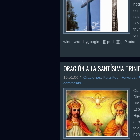
hog
con
cat
DIV
triu
ven
window.adsbygoogle || []).push({}); Piedad,..
ORACIÓN A LA SANTÍSIMA TRINI
10:51:00
Oraciones
,
Para Pedir Favores
,
P
comments
Ora
Dio
Dio
Esp
Hij
aum
te 
hom