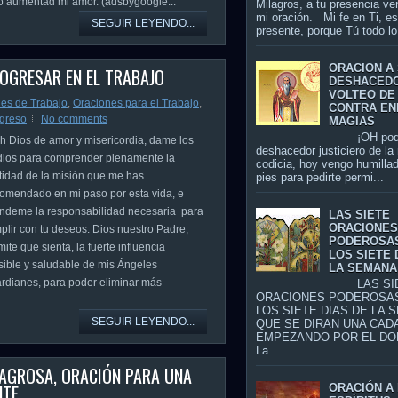
o aumentad mi amor. (adsbygoogle...
Milagros, a tu presencia ve
mi oración. Mi fe en Ti, es
SEGUIR LEYENDO...
presente, porque Tú todo lo 
ORACION A
OGRESAR EN EL TRABAJO
DESHACED
VOLTEO DE
es de Trabajo
,
Oraciones para el Trabajo
,
CONTRA EN
ogreso
No comments
MAGIAS
¡OH pode
Dios de amor y misericordia, dame los
deshacedor justiciero de la
ios para comprender plenamente la
codicia, hoy vengo humillad
tidad de la misión que me has
pies para pedirte permi...
omendado en mi paso por esta vida, e
úndeme la responsabilidad necesaria para
LAS SIETE
ORACIONE
plir con tu deseos. Dios nuestro Padre,
PODEROSA
ite que sienta, la fuerte influencia
LOS SIETE 
isible y saludable de mis Ángeles
LA SEMANA
rdianes, para poder eliminar más
LAS SIE
ORACIONES PODEROSA
LOS SIETE DIAS DE LA 
SEGUIR LEYENDO...
QUE SE DIRAN UNA CADA
EMPEZANDO POR EL DO
La...
LAGROSA, ORACIÓN PARA UNA
NTE
ORACIÓN A 