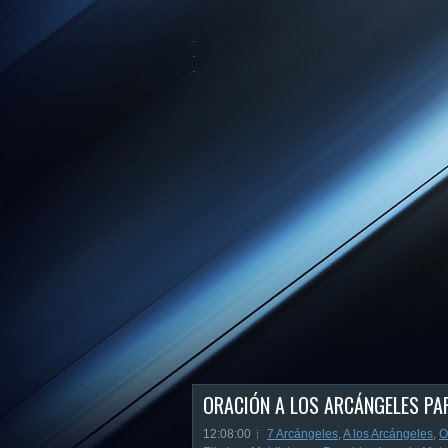
.
.
.
ORACIÓN A LOS ARCÁNGELES PA
12:08:00
7 Arcángeles
,
A los Arcángeles
,
O