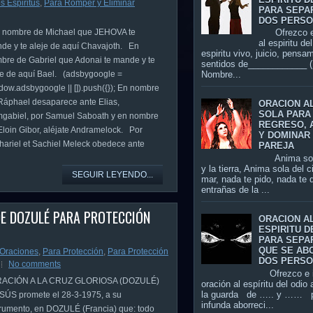
s Espiritus
,
Para Romper y Eliminar
PARA SEPA
DOS PERS
nombre de Michael que JEHOVA te
Ofrezco es
al espiritu de
de y te aleje de aquí Chavajoth. En
espiritu vivo, juicio, pensa
bre de Gabriel que Adonai te mande y te
sentidos de____________ (
je de aquí Bael. (adsbygoogle =
Nombre...
dow.adsbygoogle || []).push({}); En nombre
Ráphael desaparece ante Elias,
ORACION A
SOLA PARA
gabiel, por Samuel Saboath y en nombre
REGRESO, 
Eloin Gibor, aléjate Andramelock. Por
Y DOMINAR 
hariel et Sachiel Meleck obedece ante
PAREJA
Anima sola 
y la tierra, Anima sola del c
SEGUIR LEYENDO...
mar, nada te pido, nada te d
entrañas de la ...
DE DOZULÉ PARA PROTECCIÓN
ORACION A
ESPIRITU D
PARA SEPA
QUE SE AB
Oraciones
,
Para Protección
,
Para Protección
DOS PERS
No comments
Ofrezco e i
ACIÓN A LA CRUZ GLORIOSA (DOZULÉ)
oración al espíritu del odio 
la guarda de ….. y …… p
ÚS promete el 28-3-1975, a su
infunda aborreci...
trumento, en DOZULÉ (Francia) que: todo