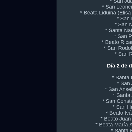
* San Jua
* San Leonci
* Beata Liduina (Elis
* San 
* San 
* Santa Nat
* San P
* Beato Rica
* San Rodol
* San 
Día 2 de 
* Santa 
* San 
* San Anse
* Santa 
* San Const
* San H
* Beato Iv
* Beato Juan
* Beata María 
* Santa 