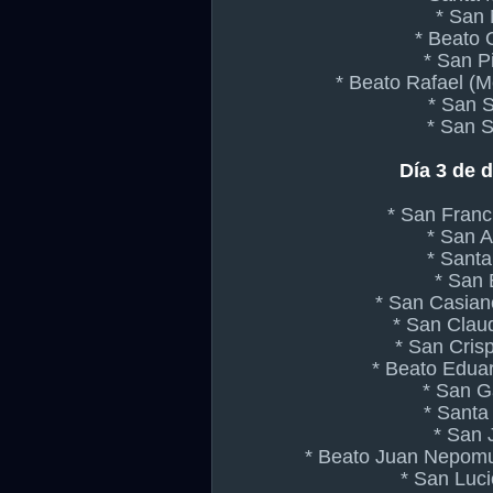
* San
* Beato 
* San P
* Beato Rafael (M
* San 
* San S
Día 3 de 
* San Franc
* San 
* Santa
* San 
* San Casian
* San Claud
* San Crisp
* Beato Edua
* San G
* Santa 
* San 
* Beato Juan Nepomu
* San Luci