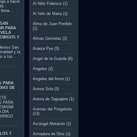
ngo a hacer
Al Niño Fidencio
(1)
tá
llena...
Al Velo de Maria
(1)
 SAN
Alma de Juan Perdido
OR PARA
(1)
 VELA
EMIGOS Y
Almas Gemelas
(2)
roso San
Anaisa Pye
(3)
 maldad y la
o a tus
Angel de la Guarda
(6)
Angeles
(2)
S
Angeles del Amor
(1)
S PARA
DIAS DE
Anima Sola
(5)
TE
Anima de Taguapire
(1)
S PARA
SEMANA
Animas del Purgatorio
 DIA
(13)
MINGO
Arcángel Metatrón
(1)
LOS 7
Armadura de Dios
(1)