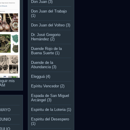
Don Juan
(3)
Don Juan del Trabajo
(1)
Don Juan del Volteo
(3)
Dr. José Gregorio
Hernández
(2)
Duende Rojo de la
Buena Suerte
(1)
Duende de la
Abundancia
(3)
Elegguá
(4)
eguir mis
RAM
Epíritu Vencedor
(2)
Espada de San Miguel
Arcángel
(3)
Espiritu de la Loteria
(1)
 MAYO
Espiritu del Desespero
JUNIO
(1)
JULIO