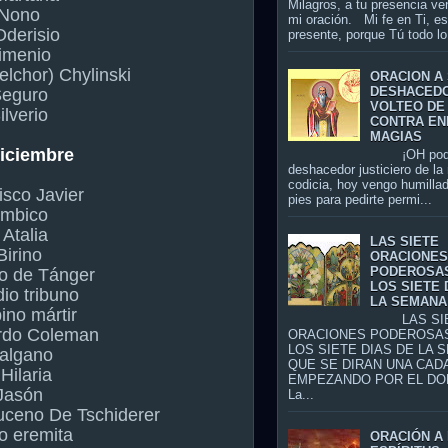
Milagros, a tu presencia ve
 Nono
mi oración. Mi fe en Ti, es
Oderisio
presente, porque Tú todo lo 
imenio
elchor) Chylinski
ORACION A
DESHACED
Seguro
VOLTEO DE
ilverio
CONTRA EN
MAGIAS
diciembre
¡OH pode
deshacedor justiciero de la
codicia, hoy vengo humillad
isco Javier
pies para pedirte permi...
Ambico
 Atalia
LAS SIETE
Birino
ORACIONE
PODEROSA
o de Tánger
LOS SIETE 
io tribuno
LA SEMANA
ino mártir
LAS SIE
rdo Coleman
ORACIONES PODEROSA
LOS SIETE DIAS DE LA 
algano
QUE SE DIRAN UNA CADA
Hilaria
EMPEZANDO POR EL DO
Jasón
La...
ceno De Tschiderer
o eremita
ORACIÓN A 