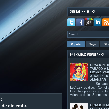
SOCIAL PROFILES
Popular
Tags
Blo
ENTRADAS POPULARES
ORACION D
TABACO A 
LIONZA PA
ATRAER, D
AMANSAR
Se hace la
la Cruz y se dice: Con el 
Dios Todopoderoso y de la
voluntad de los Santos es..
RE
ORACION A
 de diciembre
ESPIRITU D