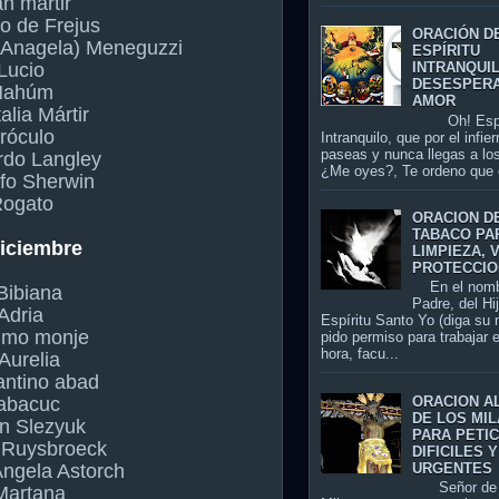
n mártir
o de Frejus
ORACIÓN D
a Anagela) Meneguzzi
ESPÍRITU
Lucio
INTRANQUI
DESESPER
Nahúm
AMOR
alia Mártir
Oh! Espír
róculo
Intranquilo, que por el infier
paseas y nunca llegas a los
rdo Langley
¿Me oyes?, Te ordeno que 
fo Sherwin
Rogato
ORACION D
TABACO PA
diciembre
LIMPIEZA, 
PROTECCIO
En el nomb
Bibiana
Padre, del Hi
Adria
Espíritu Santo Yo (diga su
lmo monje
pido permiso para trabajar 
hora, facu...
Aurelia
antino abad
ORACION A
abacuc
DE LOS MI
án Slezyuk
PARA PETI
 Ruysbroeck
DIFICILES Y
URGENTES
Ángela Astorch
Señor de 
Martana