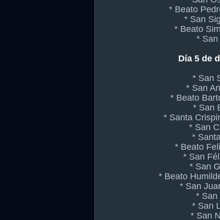
* Beato Pedr
* San Si
* Beato Si
* San
Día 5 de 
* San 
* San An
* Beato Bart
* San 
* Santa Crisp
* San C
* Santa
* Beato Fel
* San Fél
* San G
* Beato Humild
* San Jua
* San 
* San 
* San N