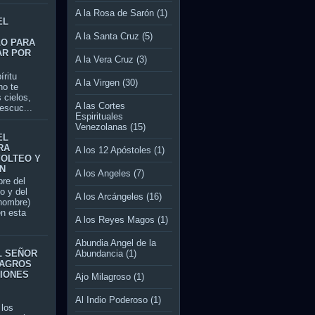
A la Rosa de Sarón
(1)
EL
A la Santa Cruz
(5)
LO PARA
AR POR
A la Vera Cruz
(3)
itu
A la Virgen
(30)
no te
 cielos,
A las Cortes
escuc...
Espirituales
Venezolanas
(15)
EL
RA
A los 12 Apóstoles
(1)
VOLTEO Y
N
A los Angeles
(7)
re del
jo y del
A los Arcángeles
(16)
 nombre)
en esta
A los Reyes Magos
(1)
Abundia Angel de la
L SEÑOR
Abundancia
(1)
LAGROS
CIONES
Ajo Milagroso
(1)
Al Indio Poderoso
(1)
los