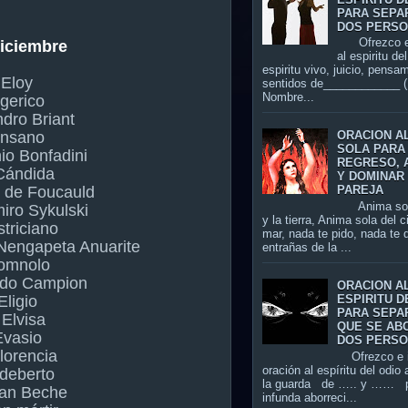
PARA SEPA
DOS PERS
Ofrezco es
diciembre
al espiritu de
espiritu vivo, juicio, pensa
 Eloy
sentidos de____________ (
Nombre...
gerico
ndro Briant
Ansano
ORACION A
SOLA PARA
io Bonfadini
REGRESO, 
Cándida
Y DOMINAR 
s de Foucauld
PAREJA
Anima sola 
iro Sykulski
y la tierra, Anima sola del c
triciano
mar, nada te pido, nada te d
Nengapeta Anuarite
entrañas de la ...
omnolo
do Campion
ORACION A
Eligio
ESPIRITU D
PARA SEPA
 Elvisa
QUE SE AB
Evasio
DOS PERS
lorencia
Ofrezco e i
oración al espíritu del odio 
ldeberto
la guarda de ….. y …… p
uan Beche
infunda aborreci...