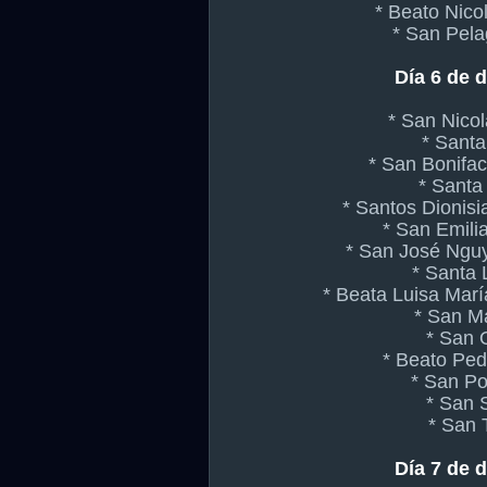
* Beato Nico
* San Pela
Día 6 de 
* San Nicol
* Santa
* San Bonifac
* Santa
* Santos Dionis
* San Emili
* San José Ngu
* Santa 
* Beata Luisa Marí
* San M
* San 
* Beato Ped
* San Po
* San 
* San 
Día 7 de 