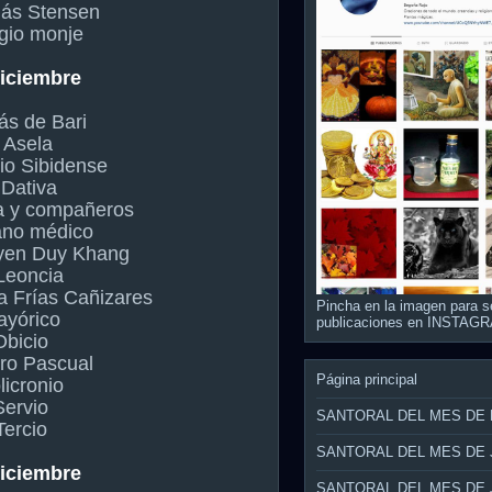
lás Stensen
gio monje
diciembre
ás de Bari
 Asela
io Sibidense
 Dativa
ia y compañeros
ano médico
yen Duy Khang
Leoncia
a Frías Cañizares
Pincha en la imagen para s
ayórico
publicaciones en INSTAG
Obicio
ro Pascual
Página principal
licronio
Servio
SANTORAL DEL MES DE
Tercio
SANTORAL DEL MES DE 
diciembre
SANTORAL DEL MES DE 