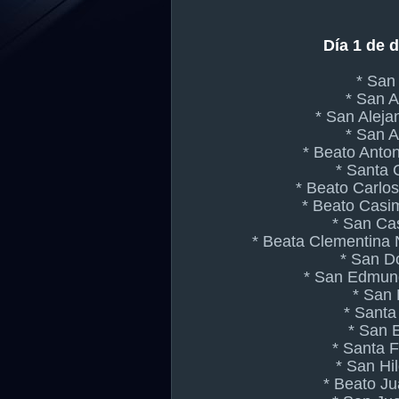
Día 1 de 
* San
* San A
* San Aleja
* San 
* Beato Anton
* Santa 
* Beato Carlo
* Beato Casim
* San Cas
* Beata Clementina 
* San D
* San Edmun
* San 
* Santa
* San 
* Santa F
* San Hi
* Beato J