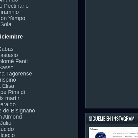
o Pectinario
giramnio
món Yempo
 Sola
diciembre
Sabas
astasio
olomé Fanti
Basso
ina Tagorense
rispino
 Elisa
ipe Rinaldi
ix martir
eraldo
e de Bisignano
n Almond
SÍGUEME EN INSTAGRAM
Julio
Lúcido
icecio