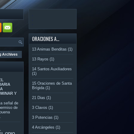
.
.
.
ORACIONES A...
13 Animas Benditas
(1)
g Archives
13 Rayos
(1)
14 Santos Auxiliadores
(1)
EL
15 Oraciones de Santa
MARIA
Brígida
(1)
RA
OMINAR Y
21 Dias
(1)
 señal de
3 Clavos
(1)
permiso de
 buena
.
3 Potencias
(1)
4 Arcángeles
(1)
L
EL ODIO