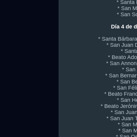
* Santa
* San M
* San S
Día 4 de 
* Santa Bárbar
* San Juan
* Sant
* Beato Ado
* San Annon
* San
* San Bernar
* San Be
* San Fél
* Beato Fran
* San H
* Beato Jeróni
* San Juan
* San Juan 
* San M
* San M
* San O