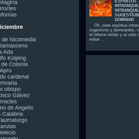
ESPÍRITUS
 Magina
INTRANQUI
irocles
INTRANQUIL
ofonías
SUGESTION
DOMINAR
Oh, siete espíritus intran
diciembre
sugestivos y dominantes, 
el infierno estáis y al cielo
a de Nicomedia
entrar ...
 Damasceno
a Ada
lfo Kolping
 de Colonia
 Apro
do cardenal
rtoaria
ix obispo
cisco Gálvez
eracles
mo de Angelis
 Calabria
Taumaturgo
arutas
elecio
smundo