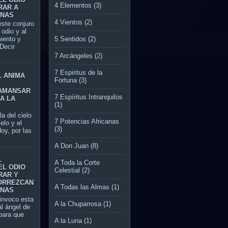
4 Elementos
(3)
RAR A
ONAS
4 Vientos
(2)
te conjuro
l odio y al
5 Sentidos
(2)
miento y
Decir
7 Arcángeles
(2)
7 Espiritus de la
L ANIMA
Fortuna
(3)
AMANSAR
7 Espíritus Intranquilos
A LA
(1)
del cielo
7 Potencias Africanas
ielo y el
(3)
oy, por las
A Don Juan
(8)
L
A Toda la Corte
EL ODIO
Celestial
(2)
RAR Y
ORREZCAN
A Todas las Almas
(1)
ONAS
nvoco esta
A la Chuparrosa
(1)
al ángel de
ara que
A la Luna
(1)