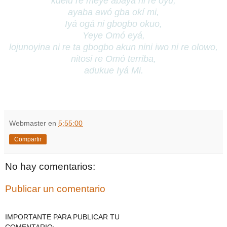
kuelú re meye abayá ni re oyú,
ayaba awó gba okí mi,
Iyá ogá ni gbogbo okuo,
Yeye Omó eyá,
lojunoyina ni re ta gbogbo akun nini iwo ni re olowo,
nitosi re Omó terriba,
adukue Iyá Mi.
Webmaster
en
5:55:00
Compartir
No hay comentarios:
Publicar un comentario
IMPORTANTE PARA PUBLICAR TU