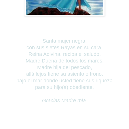
Santa mujer negra,
con sus sietes Rayas en su cara,
Reina Adivina, r
eciba el saludo,
Madre Dueña de todos los mares,
Madre hija del pescado,
allá lejos tiene su asiento o trono,
bajo el mar donde usted tiene sus riqueza
para su hijo(a) obediente.
Gracias Madre mia.