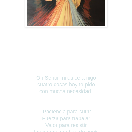
Oh Señor mi dulce amigo
cuatro cosas hoy te pido
con mucha necesidad.
Paciencia para sufrir
Fuerza para trabajar
Valor para resistir