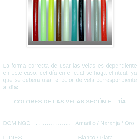
La forma correcta de usar las velas es dependiente
en este caso, del día en el cual se haga el ritual, ya
que se deberá usar el color de vela correspondiente
al día:
COLORES DE LAS VELAS SEGÚN EL DÍA
DOMINGO
……………….
Amarillo / Naranja / Oro
LUNES
...…………….
Blanco / Plata