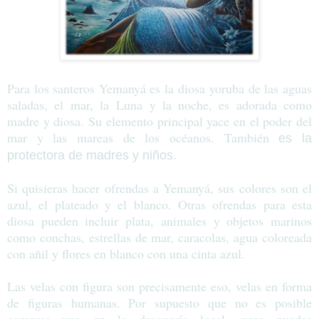
Para los santeros Yemanyá es la diosa yoruba de las aguas
saladas, el mar, la Luna y la noche, es adorada como
madre y diosa. Su elemento principal yace en el poder del
mar y las mareas de los océanos. También
es la
protectora de madres y niños.
Si quisieras hacer ofrendas a Yemanyá, sus colores son el
azul, el plateado y el blanco. Otras ofrendas para esta
diosa pueden incluir plata, animales y objetos marinos
como conchas, estrellas de mar, caracolas, agua coloreada
con añil y flores en blanco con una cinta azul.
Las velas con figura son precisamente eso, velas en forma
de figuras humanas. Por supuesto que no es posible