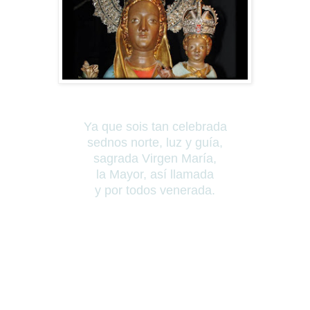
Ya que sois tan celebrada
sednos norte, luz y guía,
sagrada Virgen María,
la Mayor, así llamada
y por todos venerada.