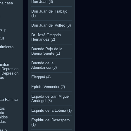
Don Juan
(3)
una casa
Don Juan del Trabajo
(1)
s
Don Juan del Volteo
(3)
es y
Dr. José Gregorio
tus
Hernández
(2)
rimiento
Duende Rojo de la
Buena Suerte
(1)
Duende de la
miliar
Abundancia
(3)
y Depresion
y Depresión
Elegguá
(4)
tas
Epíritu Vencedor
(2)
Espada de San Miguel
co Familiar
Arcángel
(3)
tos
Espiritu de la Loteria
(1)
cta
midos
Espiritu del Desespero
das
(1)
es o