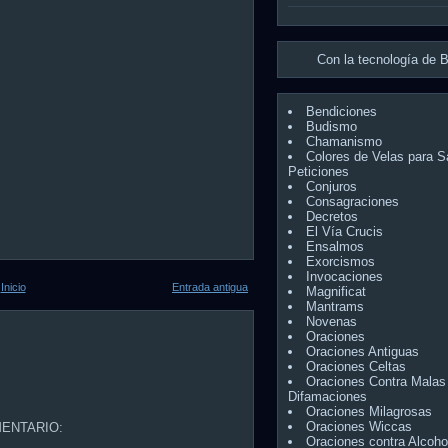
Con la tecnología de
B
Bendiciones
Budismo
Chamanismo
Colores de Velas para S
Peticiones
Conjuros
Consagraciones
Decretos
El Vía Crucis
Ensalmos
Exorcismos
Invocaciones
Inicio
Entrada antigua
Magnificat
Mantrams
Novenas
Oraciones
Oraciones Antiguas
Oraciones Celtas
Oraciones Contra Malas
Difamaciones
Oraciones Milagrosas
Oraciones Wiccas
ENTARIO:
Oraciones contra Alcoho