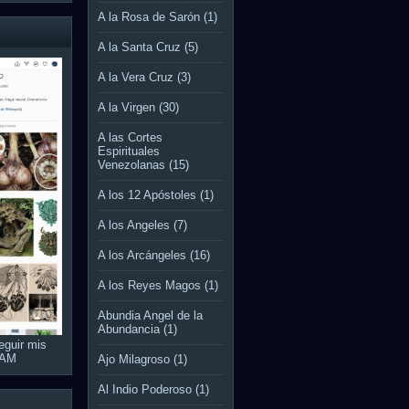
A la Rosa de Sarón
(1)
A la Santa Cruz
(5)
A la Vera Cruz
(3)
A la Virgen
(30)
A las Cortes
Espirituales
Venezolanas
(15)
A los 12 Apóstoles
(1)
A los Angeles
(7)
A los Arcángeles
(16)
A los Reyes Magos
(1)
Abundia Angel de la
Abundancia
(1)
eguir mis
RAM
Ajo Milagroso
(1)
Al Indio Poderoso
(1)