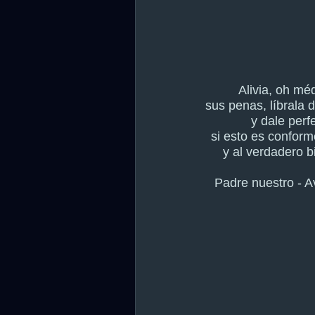
Alivia, oh mé
sus penas, líbrala 
y dale perf
si esto es conform
y al verdadero b
Padre nuestro - A