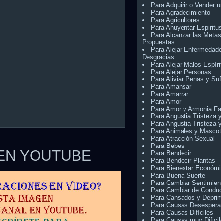
Para Adquirir o Vender 
Para Agradecimiento
Para Agricultores
Para Ahuyentar Espiritu
Para Alcanzar las Metas
Propuestas
Para Alejar Enfermedad
Desgracias
Para Alejar Malos Espíri
Para Alejar Personas
Para Aliviar Penas y Suf
Para Amansar
Para Amarrar
Para Amor
Para Amor y Armonia Fa
Para Angustia Tristeza 
Para Angustia Tristeza 
Para Animales y Masco
Para Atracción Sexual
Para Bebes
 EN YOUTUBE
Para Bendecir
Para Bendecir Plantas
Para Bienestar Económi
Para Buena Suerte
Para Cambiar Sentimien
Para Cambiar de Condu
Para Cansados y Depri
Para Causas Desespera
Para Causas Difíciles
Para Causas muy Dificil