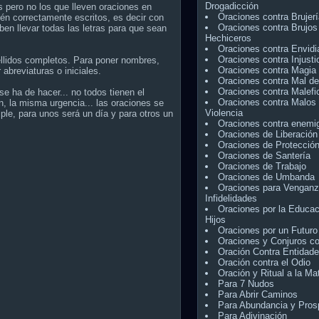
Drogadicción
s pero no los que lleven oraciones en
Oraciones contra Brujer
én correctamente escritos, es decir con
Oraciones contra Brujos
ben llevar todas las letras para que sean
Hechiceros
Oraciones contra Envidi
Oraciones contra Injusti
ellidos completos. Para poner nombres,
Oraciones contra Magia
 abreviaturas o iniciales.
Oraciones contra Mal de
Oraciones contra Malefi
e ha de hacer... no todos tienen el
Oraciones contra Malos 
, la misma urgencia... las oraciones se
Violencia
ple, para unos será un día y para otros un
Oraciones contra enemi
Oraciones de Liberación
Oraciones de Protecció
Oraciones de Santería
Oraciones de Trabajo
Oraciones de Umbanda
Oraciones para Venganz
Infidelidades
Oraciones por la Educac
Hijos
Oraciones por un Futuro
Oraciones y Conjuros c
Oración Contra Entidad
Oración contra el Odio
Oración y Ritual a la Ma
Para 7 Nudos
Para Abrir Caminos
Para Abundancia y Pros
Para Adivinación