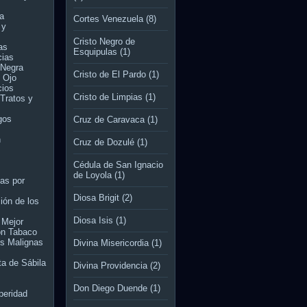
ía
Cortes Venezuela
(8)
 y
Cristo Negro de
as
Esquipulas
(1)
cias
 Negra
Cristo de El Pardo
(1)
 Ojo
cios
Cristo de Limpias
(1)
Tratos y
gos
Cruz de Caravaca
(1)
n
Cruz de Dozulé
(1)
Cédula de San Ignacio
de Loyola
(1)
as por
Diosa Brigit
(2)
ión de los
Diosa Isis
(1)
 Mejor
on Tabaco
es Malignas
Divina Misericordia
(1)
ta de Sábila
Divina Providencia
(2)
Don Diego Duende
(1)
peridad