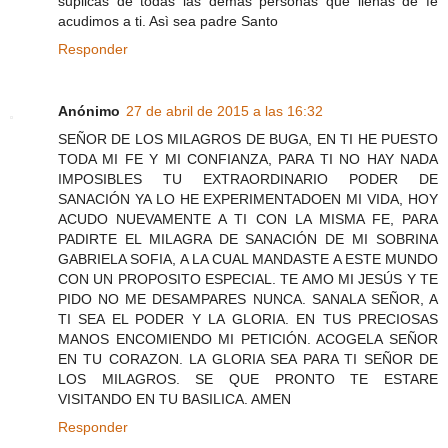
suplicas de todas las demás personas que llenas de fè
acudimos a ti. Asì sea padre Santo
Responder
Anónimo
27 de abril de 2015 a las 16:32
SEÑOR DE LOS MILAGROS DE BUGA, EN TI HE PUESTO
TODA MI FE Y MI CONFIANZA, PARA TI NO HAY NADA
IMPOSIBLES TU EXTRAORDINARIO PODER DE
SANACIÓN YA LO HE EXPERIMENTADOEN MI VIDA, HOY
ACUDO NUEVAMENTE A TI CON LA MISMA FE, PARA
PADIRTE EL MILAGRA DE SANACIÓN DE MI SOBRINA
GABRIELA SOFIA, A LA CUAL MANDASTE A ESTE MUNDO
CON UN PROPOSITO ESPECIAL. TE AMO MI JESÚS Y TE
PIDO NO ME DESAMPARES NUNCA. SANALA SEÑOR, A
TI SEA EL PODER Y LA GLORIA. EN TUS PRECIOSAS
MANOS ENCOMIENDO MI PETICIÓN. ACOGELA SEÑOR
EN TU CORAZON. LA GLORIA SEA PARA TI SEÑOR DE
LOS MILAGROS. SE QUE PRONTO TE ESTARE
VISITANDO EN TU BASILICA. AMEN
Responder