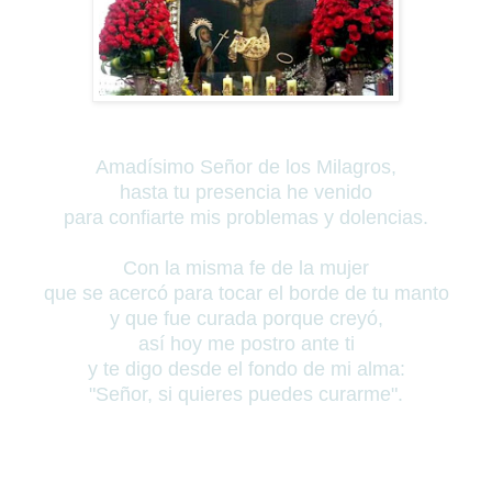
Amadísimo Señor de los Milagros,
hasta tu presencia he venido
para confiarte mis problemas y dolencias.
Con la misma fe de la mujer
que se acercó para tocar el borde de tu manto
y que fue curada porque creyó,
así hoy me postro ante ti
y te digo desde el fondo de mi alma:
"Señor, si quieres puedes curarme".