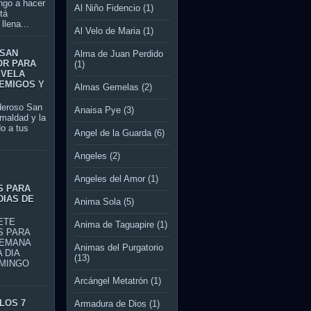
ngo a hacer
Al Niño Fidencio
(1)
tá
llena...
Al Velo de Maria
(1)
 SAN
Alma de Juan Perdido
OR PARA
(1)
 VELA
EMIGOS Y
Almas Gemelas
(2)
roso San
Anaisa Pye
(3)
 maldad y la
o a tus
Angel de la Guarda
(6)
Angeles
(2)
S
Angeles del Amor
(1)
S PARA
DIAS DE
Anima Sola
(5)
TE
Anima de Taguapire
(1)
S PARA
SEMANA
Animas del Purgatorio
 DIA
(13)
MINGO
Arcángel Metatrón
(1)
LOS 7
Armadura de Dios
(1)