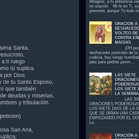
Milagros, a tu presencia ve
mi oración. Mi fe en Ti, es
presente, porque Tú todo lo 
ORACION A
DESHACED
VOLTEO DE
CONTRA EN
MAGIAS
ísima Santa,
¡OH pode
deshacedor justiciero de la
esucristo,
codicia, hoy vengo humillad
 a ti ruego
pies para pedirte permi...
omo tú suplica
a por Dios
LAS SIETE
ORACIONE
 y de tu Santo Esposo,
PODEROSA
mí que también
LOS SIETE 
LA SEMANA
de deudas y miserias,
LAS SIE
umbres y tribulación.
ORACIONES PODEROSA
LOS SIETE DIAS DE LA 
QUE SE DIRAN UNA CADA
peticion)
EMPEZANDO POR EL DO
La...
iosa San Ana,
ORACIÓN A 
uplica,