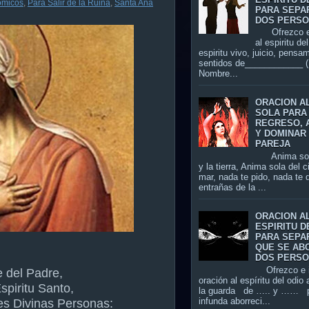
omicos
,
Para Salir de la Ruina
,
Santa Ana
PARA SEPA
DOS PERS
Ofrezco es
al espiritu de
espiritu vivo, juicio, pensa
sentidos de____________ (
Nombre...
ORACION A
SOLA PARA
REGRESO, 
Y DOMINAR 
PAREJA
Anima sola 
y la tierra, Anima sola del c
mar, nada te pido, nada te d
entrañas de la ...
ORACION A
ESPIRITU D
PARA SEPA
QUE SE AB
DOS PERS
Ofrezco e i
 del Padre,
oración al espíritu del odio 
Espiritu Santo,
la guarda de ….. y …… p
infunda aborreci...
res Divinas Personas: