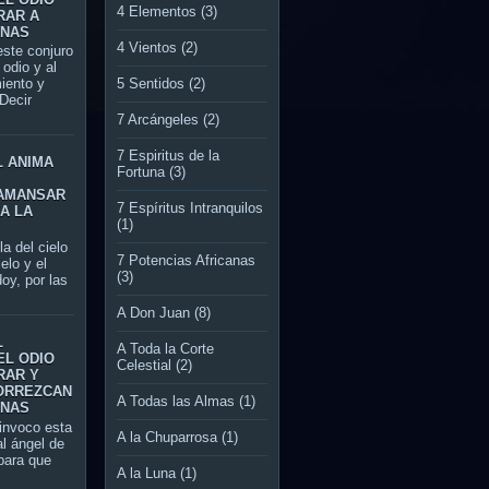
4 Elementos
(3)
RAR A
ONAS
4 Vientos
(2)
te conjuro
l odio y al
5 Sentidos
(2)
miento y
Decir
7 Arcángeles
(2)
7 Espiritus de la
L ANIMA
Fortuna
(3)
AMANSAR
7 Espíritus Intranquilos
A LA
(1)
del cielo
7 Potencias Africanas
ielo y el
(3)
oy, por las
A Don Juan
(8)
L
A Toda la Corte
EL ODIO
Celestial
(2)
RAR Y
ORREZCAN
A Todas las Almas
(1)
ONAS
nvoco esta
A la Chuparrosa
(1)
al ángel de
ara que
A la Luna
(1)