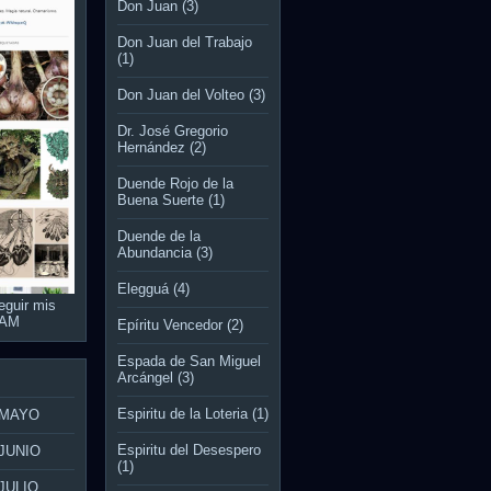
Don Juan
(3)
Don Juan del Trabajo
(1)
Don Juan del Volteo
(3)
Dr. José Gregorio
Hernández
(2)
Duende Rojo de la
Buena Suerte
(1)
Duende de la
Abundancia
(3)
Elegguá
(4)
eguir mis
RAM
Epíritu Vencedor
(2)
Espada de San Miguel
Arcángel
(3)
Espiritu de la Loteria
(1)
 MAYO
Espiritu del Desespero
JUNIO
(1)
JULIO