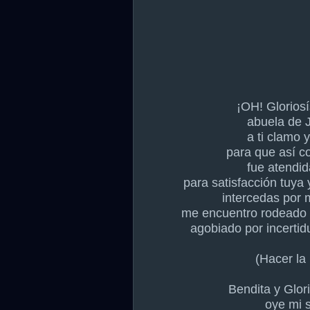
¡OH! Glorios
abuela de J
a ti clamo y
para que así c
fue atendid
para satisfacción tuya
intercedas por 
me encuentro rodeado 
agobiado por incertid
(Hacer la 
Bendita y Glor
oye mi s