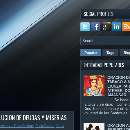
SOCIAL PROFILES
Popular
Tags
Blo
ENTRADAS POPULARES
ORACION D
TABACO A 
LIONZA PA
ATRAER, D
AMANSAR
Se hace la
la Cruz y se dice: Con el 
Dios Todopoderoso y de la
voluntad de los Santos es..
LUCION DE DEUDAS Y MISERIAS
ORACION A
Recursos Económicos
,
Para Dinero
,
Para
ESPIRITU D