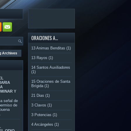
.
.
.
ORACIONES A...
13 Animas Benditas
(1)
g Archives
13 Rayos
(1)
14 Santos Auxiliadores
(1)
EL
15 Oraciones de Santa
MARIA
Brígida
(1)
RA
OMINAR Y
21 Dias
(1)
 señal de
3 Clavos
(1)
permiso de
 buena
.
3 Potencias
(1)
4 Arcángeles
(1)
L
EL ODIO