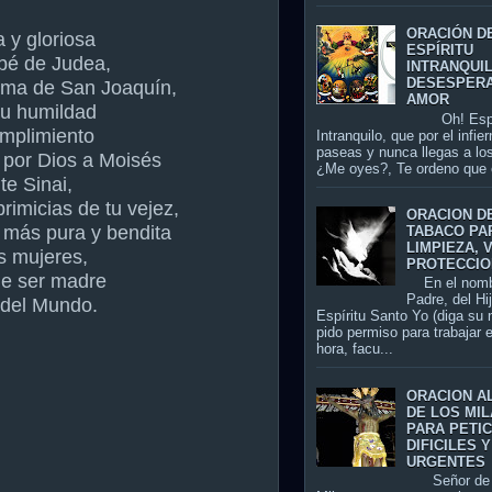
ORACIÓN D
 y gloriosa
ESPÍRITU
bé de Judea,
INTRANQUI
DESESPER
sima de San Joaquín,
AMOR
tu humildad
Oh! Espír
mplimiento
Intranquilo, que por el infier
paseas y nunca llegas a los
 por Dios a Moisés
¿Me oyes?, Te ordeno que 
te Sinai,
primicias de tu vejez,
ORACION D
 más pura y bendita
TABACO PA
LIMPIEZA, 
s mujeres,
PROTECCIO
de ser madre
En el nomb
Padre, del Hi
 del Mundo.
Espíritu Santo Yo (diga su
pido permiso para trabajar 
hora, facu...
ORACION A
DE LOS MI
PARA PETI
DIFICILES Y
URGENTES
Señor de 