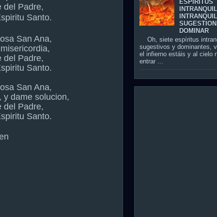
ESPÍRITUS
 del Padre,
INTRANQUI
Espiritu Santo.
INTRANQUIL
SUGESTION
DOMINAR
iosa San Ana,
Oh, siete espíritus intran
sugestivos y dominantes, 
misericordia,
el infierno estáis y al cielo
 del Padre,
entrar ...
Espiritu Santo.
iosa San Ana,
, y dame solucion,
 del Padre,
Espiritu Santo.
en