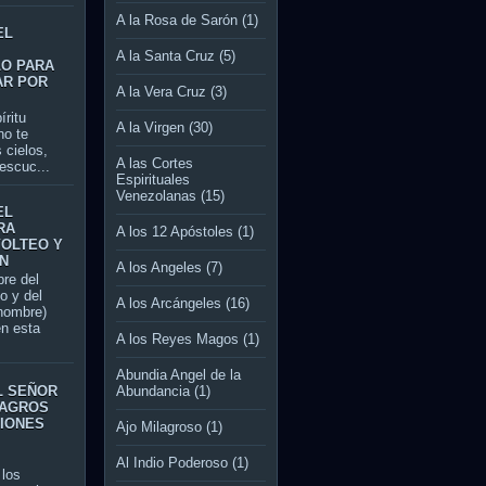
A la Rosa de Sarón
(1)
EL
A la Santa Cruz
(5)
LO PARA
AR POR
A la Vera Cruz
(3)
itu
A la Virgen
(30)
no te
 cielos,
A las Cortes
escuc...
Espirituales
Venezolanas
(15)
EL
RA
A los 12 Apóstoles
(1)
VOLTEO Y
N
A los Angeles
(7)
re del
jo y del
A los Arcángeles
(16)
 nombre)
en esta
A los Reyes Magos
(1)
Abundia Angel de la
L SEÑOR
Abundancia
(1)
LAGROS
CIONES
Ajo Milagroso
(1)
Al Indio Poderoso
(1)
los