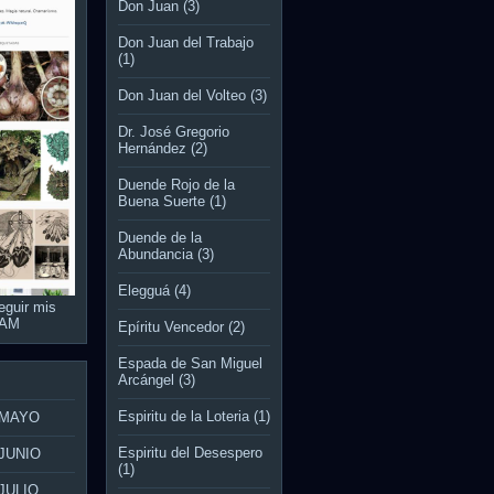
Don Juan
(3)
Don Juan del Trabajo
(1)
Don Juan del Volteo
(3)
Dr. José Gregorio
Hernández
(2)
Duende Rojo de la
Buena Suerte
(1)
Duende de la
Abundancia
(3)
Elegguá
(4)
eguir mis
RAM
Epíritu Vencedor
(2)
Espada de San Miguel
Arcángel
(3)
Espiritu de la Loteria
(1)
 MAYO
Espiritu del Desespero
JUNIO
(1)
JULIO