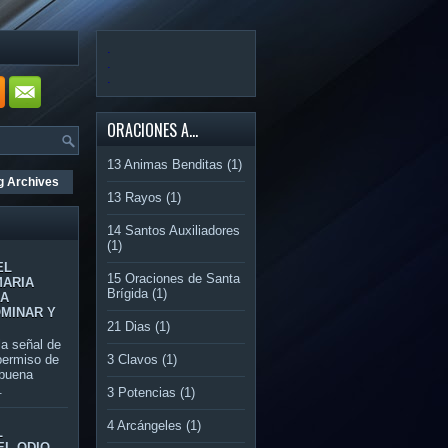
.
.
.
ORACIONES A...
13 Animas Benditas
(1)
g Archives
13 Rayos
(1)
14 Santos Auxiliadores
(1)
EL
15 Oraciones de Santa
MARIA
Brígida
(1)
RA
OMINAR Y
21 Dias
(1)
 señal de
3 Clavos
(1)
permiso de
 buena
.
3 Potencias
(1)
4 Arcángeles
(1)
L
EL ODIO