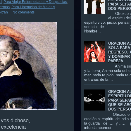
ud
,
Para Alejar Enfermedades y Desgracias
,
PARA SEPA
fermos
,
Para Liberacion de Males y
DOS PERS
ltrán
No comments
Ofrezco es
al espiritu de
espiritu vivo, juicio, pensa
sentidos de____________ (
Nombre...
ORACION A
SOLA PARA
REGRESO, 
Y DOMINAR 
PAREJA
Anima sola 
y la tierra, Anima sola del c
mar, nada te pido, nada te d
entrañas de la ...
ORACION A
ESPIRITU D
PARA SEPA
QUE SE AB
DOS PERS
Ofrezco e i
oración al espíritu del odio 
 vos dichoso,
la guarda de ….. y …… p
 excelencia
infunda aborreci...