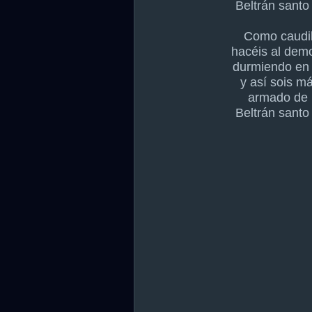
Beltrán santo
Como caudil
hacéis al demo
durmiendo en l
y así sois m
armado de 
Beltrán santo