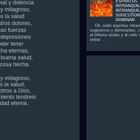
ESPÍRITUS
mal y dolencia
INTRANQUI
 y milagroso,
INTRANQUIL
SUGESTION
s la salud
DOMINAR
tros dolores,
Oh, siete espíritus intran
 las fuerzas
sugestivos y dominantes, 
el infierno estáis y al cielo
 depresiones
entrar ...
oder tener
icha eternas,
 buena salud,
 cosa hecha.
 y milagroso,
 la salud,
otros a Dios,
iento tendreis
idad eterna.