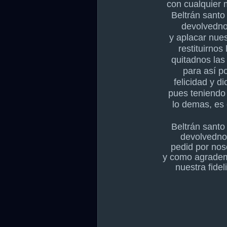
con cualquier 
Beltrán santo
devolvedno
y aplacar nues
restituirnos
quitadnos las
para así p
felicidad y d
pues teniendo
lo demas, es
Beltrán santo
devolvednos
pedid por nos
y como agradem
nuestra fidel