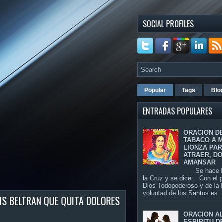
SOCIAL PROFILES
Popular
Tags
Blo
ENTRADAS POPULARES
ORACION D
TABACO A 
LIONZA PA
ATRAER, D
AMANSAR
Se hace la
la Cruz y se dice: Con el 
Dios Todopoderoso y de la
voluntad de los Santos es..
IS BELTRAN QUE QUITA DOLORES
ORACION A
ESPIRITU D