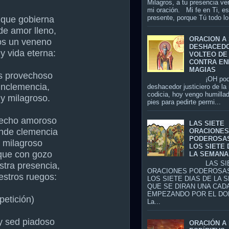
Milagros, a tu presencia ve
mi oración. Mi fe en Ti, es
presente, porque Tú todo lo 
 que gobierna
de amor lleno,
ORACION A
os un veneno
DESHACED
y vida eterna:
VOLTEO DE
CONTRA EN
MAGIAS
s provechoso
¡OH pode
 inclemencia,
deshacedor justiciero de la
codicia, hoy vengo humillad
 y milagroso.
pies para pedirte permi...
pecho amoroso
LAS SIETE
ande clemencia
ORACIONE
PODEROSA
 milagroso
LOS SIETE 
 que con gozo
LA SEMANA
LAS SIE
tra presencia,
ORACIONES PODEROSA
estros ruegos:
LOS SIETE DIAS DE LA 
QUE SE DIRAN UNA CADA
EMPEZANDO POR EL DO
petición)
La...
y sed piadoso
ORACIÓN A 