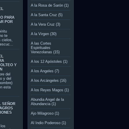
A la Rosa de Sarón
(1)
EL
A la Santa Cruz
(5)
LO PARA
AR POR
A la Vera Cruz
(3)
itu
A la Virgen
(30)
no te
 cielos,
A las Cortes
escuc...
Espirituales
Venezolanas
(15)
EL
RA
A los 12 Apóstoles
(1)
VOLTEO Y
N
A los Angeles
(7)
re del
jo y del
A los Arcángeles
(16)
 nombre)
en esta
A los Reyes Magos
(1)
Abundia Angel de la
L SEÑOR
Abundancia
(1)
LAGROS
CIONES
Ajo Milagroso
(1)
Al Indio Poderoso
(1)
los