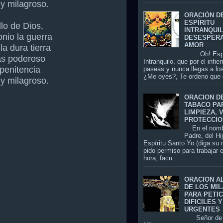
 y milagroso.
ORACIÓN D
ESPÍRITU
lo de Dios,
INTRANQUI
nio la guerra
DESESPER
AMOR
a dura tierra
Oh! Espír
ás poderoso
Intranquilo, que por el infier
penitencia
paseas y nunca llegas a los
¿Me oyes?, Te ordeno que 
 y milagroso.
ORACION D
TABACO PA
LIMPIEZA, 
PROTECCIO
En el nomb
Padre, del Hi
Espíritu Santo Yo (diga su
pido permiso para trabajar 
hora, facu...
ORACION A
DE LOS MI
PARA PETI
DIFICILES Y
URGENTES
Señor de 