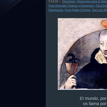
5:54:00
Oraciones
,
Oraciones para la Sal
Para Angustia Tristeza y Depresion
,
Para En
Desgracias
,
Para Quitar Dolores
,
San Luis Be
El mundo, por
os llama por