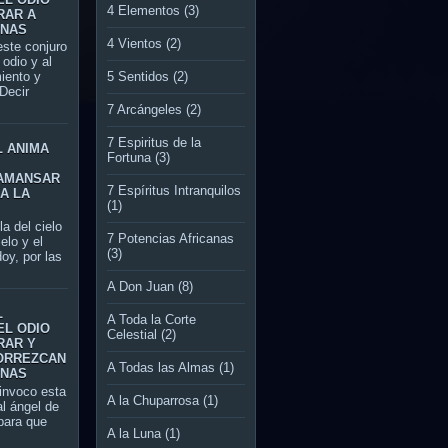
4 Elementos
(3)
RAR A
ONAS
4 Vientos
(2)
te conjuro
l odio y al
5 Sentidos
(2)
miento y
Decir
7 Arcángeles
(2)
7 Espiritus de la
L ANIMA
Fortuna
(3)
AMANSAR
7 Espíritus Intranquilos
A LA
(1)
del cielo
7 Potencias Africanas
ielo y el
(3)
oy, por las
A Don Juan
(8)
L
A Toda la Corte
EL ODIO
Celestial
(2)
RAR Y
ORREZCAN
A Todas las Almas
(1)
ONAS
nvoco esta
A la Chuparrosa
(1)
al ángel de
ara que
A la Luna
(1)