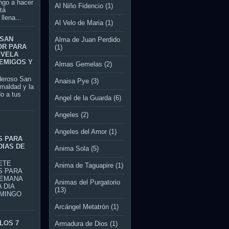
ngo a hacer
Al Niño Fidencio
(1)
tá
llena...
Al Velo de Maria
(1)
 SAN
Alma de Juan Perdido
OR PARA
(1)
 VELA
EMIGOS Y
Almas Gemelas
(2)
roso San
Anaisa Pye
(3)
 maldad y la
o a tus
Angel de la Guarda
(6)
Angeles
(2)
S
Angeles del Amor
(1)
S PARA
DIAS DE
Anima Sola
(5)
TE
Anima de Taguapire
(1)
S PARA
SEMANA
Animas del Purgatorio
 DIA
(13)
MINGO
Arcángel Metatrón
(1)
LOS 7
Armadura de Dios
(1)