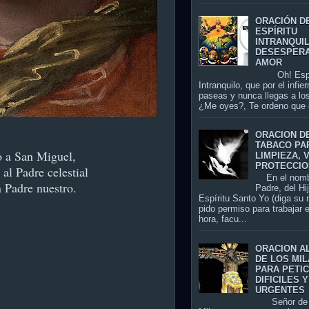
ORACIÓN D
ESPÍRITU
INTRANQUI
DESESPER
AMOR
Oh! Espír
Intranquilo, que por el infier
paseas y nunca llegas a los
¿Me oyes?, Te ordeno que 
ORACION D
TABACO PA
o a San Miguel,
LIMPIEZA, 
PROTECCIO
al Padre celestial
En el nomb
n Padre nuestro.
Padre, del Hi
Espíritu Santo Yo (diga su
pido permiso para trabajar 
hora, facu...
ORACION A
DE LOS MI
PARA PETI
DIFICILES Y
URGENTES
Señor de 