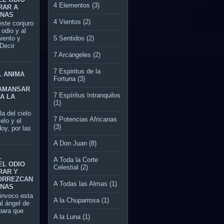
4 Elementos
(3)
RAR A
ONAS
4 Vientos
(2)
te conjuro
l odio y al
5 Sentidos
(2)
miento y
Decir
7 Arcángeles
(2)
7 Espiritus de la
L ANIMA
Fortuna
(3)
AMANSAR
7 Espíritus Intranquilos
A LA
(1)
del cielo
7 Potencias Africanas
ielo y el
(3)
oy, por las
A Don Juan
(8)
L
A Toda la Corte
EL ODIO
Celestial
(2)
RAR Y
ORREZCAN
A Todas las Almas
(1)
ONAS
nvoco esta
A la Chuparrosa
(1)
al ángel de
ara que
A la Luna
(1)