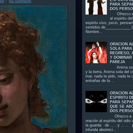
gel
No comments
PARA SEPA
DOS PERS
Ofrezco es
al espiritu de
espiritu vivo, juicio, pensa
sentidos de____________ (
Nombre...
ORACION A
SOLA PARA
REGRESO, 
Y DOMINAR 
PAREJA
Anima sola 
y la tierra, Anima sola del c
mar, nada te pido, nada te d
entrañas de la ...
ORACION A
ESPIRITU D
PARA SEPA
QUE SE AB
DOS PERS
Ofrezco e i
oración al espíritu del odio 
la guarda de ….. y …… p
infunda aborreci...