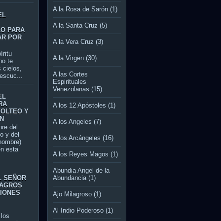
A la Rosa de Sarón
(1)
EL
A la Santa Cruz
(5)
LO PARA
AR POR
A la Vera Cruz
(3)
itu
A la Virgen
(30)
no te
 cielos,
A las Cortes
escuc...
Espirituales
Venezolanas
(15)
EL
RA
A los 12 Apóstoles
(1)
VOLTEO Y
N
A los Angeles
(7)
re del
jo y del
A los Arcángeles
(16)
 nombre)
en esta
A los Reyes Magos
(1)
Abundia Angel de la
L SEÑOR
Abundancia
(1)
LAGROS
CIONES
Ajo Milagroso
(1)
Al Indio Poderoso
(1)
los