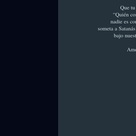
Que tu 
“Quién co
nadie es c
someta a Satanás
bajo nuest
Amé