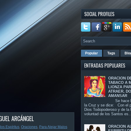
SOCIAL PROFILES
Popular
Tags
Blo
ENTRADAS POPULARES
ORACION D
TABACO A 
LIONZA PA
ATRAER, D
AMANSAR
Se hace la
la Cruz y se dice: Con el 
Dios Todopoderoso y de la
voluntad de los Santos es..
GUEL ARCÁNGEL
ORACION A
os Espíritus
,
Oraciones
,
Para Alejar Malos
ESPIRITU D