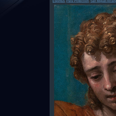
Espíritus
,
Para Protección
,
San Miguel Arcán