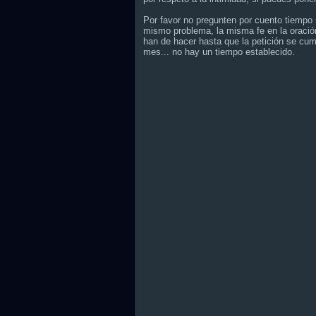
Por favor no pregunten por cuento tiempo s
mismo problema, la misma fe en la oración
han de hacer hasta que la petición se cum
mes... no hay un tiempo establecido.