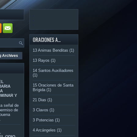
.
.
.
ORACIONES A...
13 Animas Benditas
(1)
g Archives
13 Rayos
(1)
14 Santos Auxiliadores
(1)
EL
15 Oraciones de Santa
MARIA
Brígida
(1)
RA
OMINAR Y
21 Dias
(1)
 señal de
3 Clavos
(1)
permiso de
 buena
.
3 Potencias
(1)
4 Arcángeles
(1)
L
EL ODIO