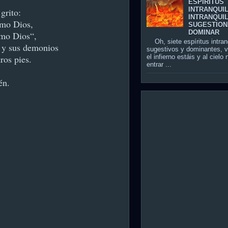
ESPÍRITUS
INTRANQUI
grito:
INTRANQUIL
mo Dios,
SUGESTION
DOMINAR
omo Dios“,
Oh, siete espíritus intran
 y sus demonios
sugestivos y dominantes, 
el infierno estáis y al cielo
ros pies.
entrar ...
n.