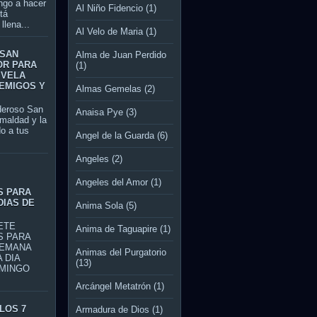
ngo a hacer
Al Niño Fidencio
(1)
tá
llena...
Al Velo de Maria
(1)
 SAN
Alma de Juan Perdido
OR PARA
(1)
 VELA
EMIGOS Y
Almas Gemelas
(2)
roso San
Anaisa Pye
(3)
 maldad y la
o a tus
Angel de la Guarda
(6)
Angeles
(2)
S
Angeles del Amor
(1)
S PARA
DIAS DE
Anima Sola
(5)
TE
Anima de Taguapire
(1)
S PARA
SEMANA
Animas del Purgatorio
 DIA
(13)
MINGO
Arcángel Metatrón
(1)
LOS 7
Armadura de Dios
(1)