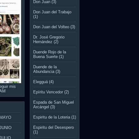
Don Juan
(3)
Don Juan del Trabajo
(1)
Don Juan del Volteo
(3)
Dr. José Gregorio
Hernández
(2)
Duende Rojo de la
Buena Suerte
(1)
Duende de la
Abundancia
(3)
Elegguá
(4)
eguir mis
RAM
Epíritu Vencedor
(2)
Espada de San Miguel
Arcángel
(3)
Espiritu de la Loteria
(1)
 MAYO
Espiritu del Desespero
JUNIO
(1)
JULIO