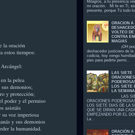
Milagros, a tu presencia ve
mi oración. Mi fe en Ti, es
presente, porque Tú todo lo 
ORACION A
DESHACED
VOLTEO DE
CONTRA EN
MAGIAS
e la oración
¡OH pode
a estos tiempos:
deshacedor justiciero de la
codicia, hoy vengo humillad
pies para pedirte permi...
 Arcángel:
LAS SIETE
ORACIONE
en la pelea
PODEROSA
 sus demonios;
LOS SIETE 
LA SEMANA
ro y protección;
LAS SIE
el poder y el permiso
ORACIONES PODEROSA
LOS SIETE DIAS DE LA 
s asistáis
QUE SE DIRAN UNA CADA
r su voz imperiosa
EMPEZANDO POR EL DO
La...
tanás y sus demonios
erder la humanidad.
ORACIÓN A 