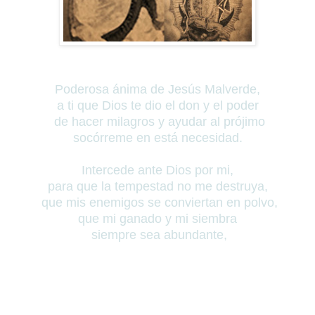
Poderosa ánima de Jesús Malverde,
a ti que Dios te dio el don y el poder
de hacer milagros
y ayudar al prójimo
socórreme en está necesidad.
Intercede ante Dios por mi,
para que la tempestad no me destruya,
que mis enemigos se conviertan en polvo,
que mi ganado y mi siembra
siempre sea abundante,